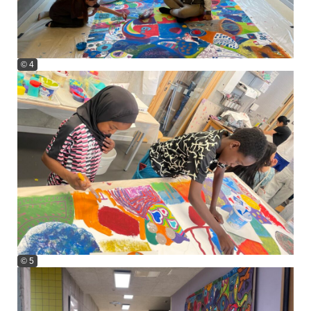
© 4
© 5