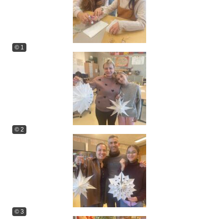
© 1
© 2
© 3