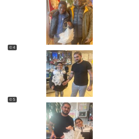
© 4
© 5