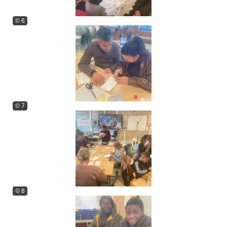
© 6
© 7
© 8